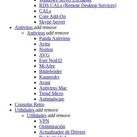
RDS CALs (Remote Desktop Services)
CALs
Core Add-On
Skype Server
Antivirus
add
remove
Antivirus
add
remove
Panda Antivirus
Avira
Norton
AVG
Eset Nod32
McAfee
Bitdefender
Kaspersky
Avast
Antivirus Mac
Trend Micro
Antimalware
Consolas Retro
Utilidades
add
remove
Utilidades
add
remove
VPN
Optimización
Actualizador de Drivers