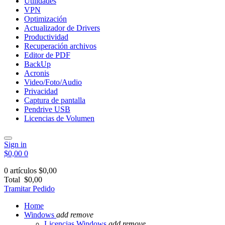
Utilidades
VPN
Optimización
Actualizador de Drivers
Productividad
Recuperación archivos
Editor de PDF
BackUp
Acronis
Video/Foto/Audio
Privacidad
Captura de pantalla
Pendrive USB
Licencias de Volumen
Sign in
$0,00
0
0 artículos
$0,00
Total
$0,00
Tramitar Pedido
Home
Windows
add
remove
Licencias Windows
add
remove