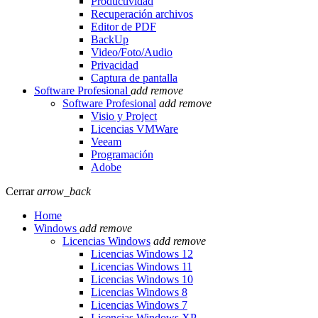
Productividad
Recuperación archivos
Editor de PDF
BackUp
Video/Foto/Audio
Privacidad
Captura de pantalla
Software Profesional
add
remove
Software Profesional
add
remove
Visio y Project
Licencias VMWare
Veeam
Programación
Adobe
Cerrar
arrow_back
Home
Windows
add
remove
Licencias Windows
add
remove
Licencias Windows 12
Licencias Windows 11
Licencias Windows 10
Licencias Windows 8
Licencias Windows 7
Licencias Windows XP