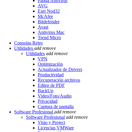
Panda Antivirus
AVG
Eset Nod32
McAfee
Bitdefender
Avast
Antivirus Mac
Trend Micro
Consolas Retro
Utilidades
add
remove
Utilidades
add
remove
VPN
Optimización
Actualizador de Drivers
Productividad
Recuperación archivos
Editor de PDF
BackUp
Video/Foto/Audio
Privacidad
Captura de pantalla
Software Profesional
add
remove
Software Profesional
add
remove
Visio y Project
Licencias VMWare