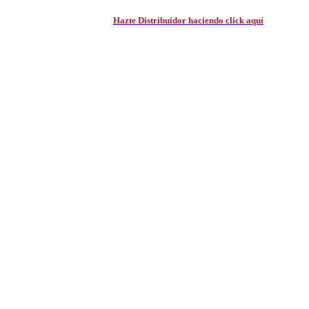
ica o servicos informáticos?
Hazte Distribuidor haciendo click aquí
y disfruta d