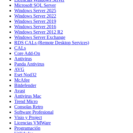
Microsoft SQL Server
Windows Server 2025
Windows Server 2022
Windows Server 2019
Windows Server 2016
Windows Server 2012 R2
Windows Server Exchange
RDS CALs (Remote Desktop Services)
CALs
Core Add-On
Antivirus
Panda Antivirus
AVG
Eset Nod32
McAfee
Bitdefender
Avast
Antivirus Mac
Trend Micro
Consolas Retro
Software Profesional
Visio y Project
Licencias VMWare
Programación