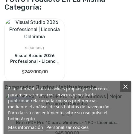
Categoría:
MICROSOFT
Visual Studio 2026
Professional - Licencia
de...
$249.000,00
Comprados Juntos Habitualmente
Este sitio web utiliza cookies propias y de terceros
para mejorar nuestros servicios y mostrarle
publicidad relacionada con sus preferencias
¡En Oferta!
mediante el análisis de sus hábitos de navegación.
Para dar su consentimiento sobre su uso pulse el
NITRO
botón Acepto.
Nitro PDF Pro 10 para Windows - 1 PC - Licencia...
Más información
Personalizar cookies
$45.000,00